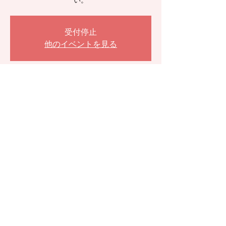
い。
受付停止
他のイベントを見る
日時・場所
2026年4月08日 19:00 – 20:30 JST
4月の定例オンラインサロン
参加者
すべて表示
このイベントをシェア