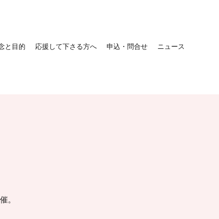
念と目的
応援して下さる方へ
申込・問合せ
ニュース
ン
催。