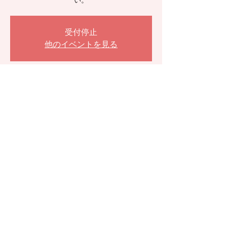
い。
受付停止
他のイベントを見る
日時・場所
2026年6月10日 19:00 – 20:30 JST
6月の定例オンラインサロン
参加者
その他+1 名の参加者
このイベントをシェア