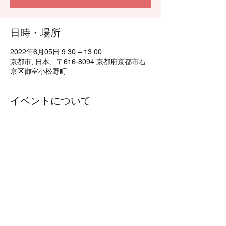
日時・場所
2022年6月05日 9:30 – 13:00
京都市, 日本、〒616-8094 京都府京都市右
京区御室小松野町
イベントについて
参加費：500円（スタンプラリー台紙、保険
料込み）
集合：御室仁和寺　仁王門  9：30（8：38京
都駅発のバスで、御室仁和寺に9：25 に停ま
ります）
持ち物：水筒、軽食
服装：歩きやすい靴、リュックや肩掛けカバ
ンは必須。帽子、ジャンバー、手袋等は天候
に合わせて（杖は貸出あり）
行程：9：30～13：00  