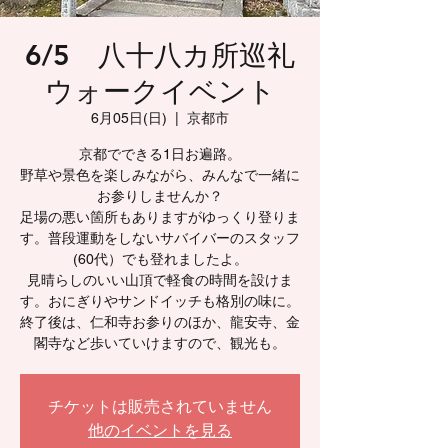
6/5 八十八カ所巡礼
ウォークイベント
6月05日(日)
  |  
京都市
京都でできる1日お遍路。
野草や景色を楽しみながら、みんなで一緒に
お参りしませんか？
足場の悪い箇所もありますがゆっくり登りま
す。普段運動をしないサバイバーのスタッフ
(60代）でも登れましたよ。
見晴らしのいい山頂で軽食の時間を設けま
す。おにぎりやサンドイッチも格別の味に。
終了後は、仁和寺お参りのほか、龍安寺、金
閣寺など歩いていけますので、観光も。
チケットは販売されていません
他のイベントを見る